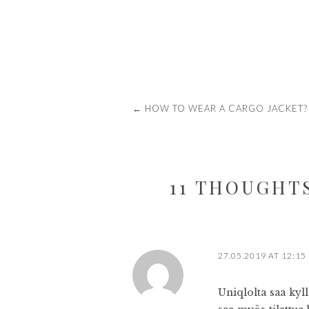
POST
←
HOW TO WEAR A CARGO JACKET?
NAVIGATION
11 THOUGHTS
27.05.2019 AT 12:15
Uniqlolta saa kyl