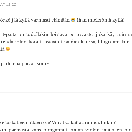
 AT 12:25
rkö jää kyllä varmasti elämään
Ihan mieletöntä kyllä!
 t-paita on todellakin loistava perusvaate, joka käy niin 
 tehdä jokin koonti asuista t-paidan kanssa, blogistani kun 
miä
 ja ihanaa päivää sinne!
e tarkalleen ottaen on? Voisitko laittaa nimen/linkin?
tain parhaista kans bongannut tämän vinkin mutta en ole vi