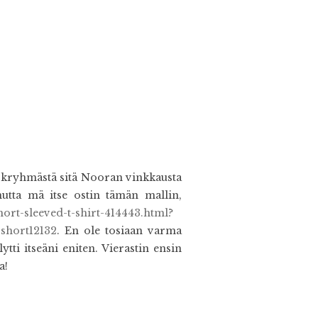
okryhmästä sitä Nooran vinkkausta
mutta mä itse ostin tämän mallin,
rt-sleeved-t-shirt-414443.html?
hort12132
. En ole tosiaan varma
ti itseäni eniten. Vierastin ensin
a!