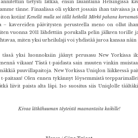
nitettiin tietysti lätkää, ensin lauantaina Helsingissä ka
mme tänne. Finaalissa oli sykkeet jossain ihan taivaissa ja 
iton kotiin!
Kenellä mulla soi tällä hetkellä Mörkö pahana korvama
ssa – kavereiden päivitysten perusteella meno on ollut ih
iten vuonna 2011 lähdettiin porukalla pelin jälkeen torille
htavaa, miten yksi urheilulaji voi yhdistää juroa kansaa näin 
 tässä yksi luonnoksiin jäänyt perusasu New Yorkissa ikuis
nä mennä vikaan! Tästä t-paidasta sain muuten vinkin muista
mäkkiä puuvillapaitoja. New Yorkissa Uniqlon liikkeessä paita
n t-paitaan! Olen ennen tykännyt löysemmistä teepparimallei
ä liivit paista alta läpi. Iso suositus siis Uniqlolle täältäk
Kivaa lätkähuuman täyteistä maanantaita kaikille!