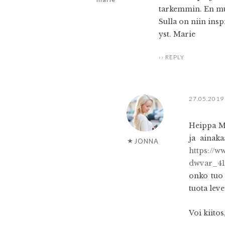
tarkemmin. En mui
Sulla on niin inspi
yst. Marie
REPLY
27.05.2019
Heippa Ma
ja ainaka
JONNA
https://w
dwvar_41
onko tuo 
tuota leve
Voi kiitos