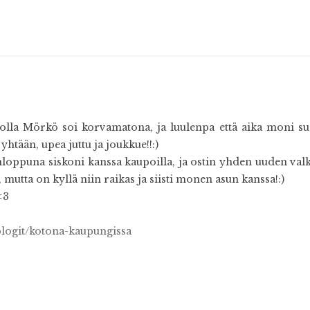
 jolla Mörkö soi korvamatona, ja luulenpa että aika moni 
yhtään, upea juttu ja joukkue!!:)
nloppuna siskoni kanssa kaupoilla, ja ostin yhden uuden valk
a, mutta on kyllä niin raikas ja siisti monen asun kanssa!:)
<3
/blogit/kotona-kaupungissa