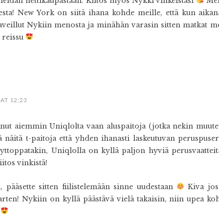
 heidän nettikaupastaan. Kiitos myös Nykki vinkeistäsi
Mei
ta! New York on siitä ihana kohde meille, että kun aikana
veillut Nykiin menosta ja minähän varasin sitten matkat m
 reissu
 AT 12:23
nut aiemmin Uniqlolta vaan aluspaitoja (jotka nekin muuten
ä näitä t-paitoja että yhden ihanasti laskeutuvan peruspus
ttoppatakin, Uniqlolla on kyllä paljon hyviä perusvaatteit
iitos vinkistä!
, pääsette sitten fiilistelemään sinne uudestaan
Kiva jos 
rten! Nykiin on kyllä päästävä vielä takaisin, niin upea koh
a