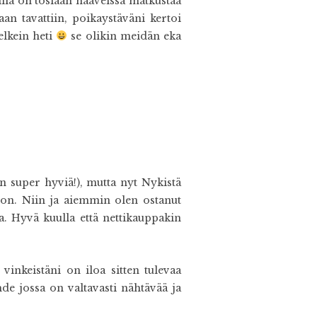
llä on tosiaan haaveissa matkustaa
an tavattiin, poikaystäväni kertoi
elkein heti
se olikin meidän eka
 super hyviä!), mutta nyt Nykistä
eron. Niin ja aiemmin olen ostanut
a. Hyvä kuulla että nettikauppakin
vinkeistäni on iloa sitten tulevaa
de jossa on valtavasti nähtävää ja