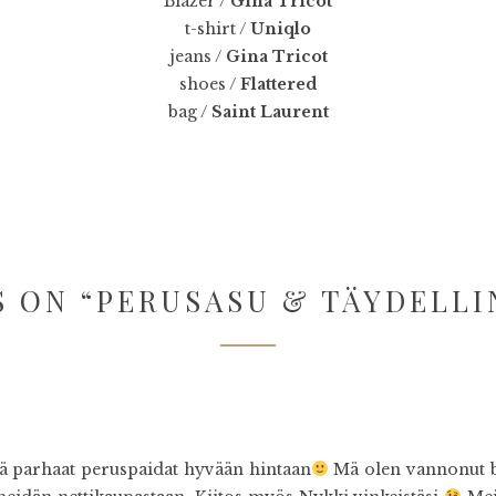
Blazer /
Gina Tricot
t-shirt /
Uniqlo
jeans /
Gina Tricot
shoes /
Flattered
bag /
Saint Laurent
 ON “
PERUSASU & TÄYDELLI
lä parhaat peruspaidat hyvään hintaan
Mä olen vannonut b