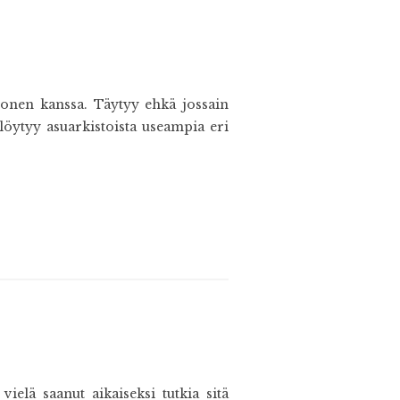
monen kanssa. Täytyy ehkä jossain
löytyy asuarkistoista useampia eri
elä saanut aikaiseksi tutkia sitä