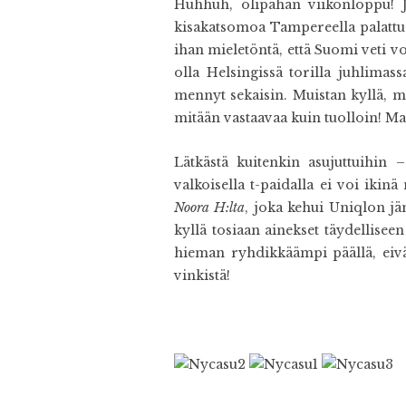
Huhhuh, olipahan viikonloppu! Jän
kisakatsomoa Tampereella palattua
ihan mieletöntä, että Suomi veti vo
olla Helsingissä torilla juhlima
mennyt sekaisin. Muistan kyllä, m
mitään vastaavaa kuin tuolloin! Ma
Lätkästä kuitenkin asujuttuihin –
valkoisella t-paidalla ei voi iki
Noora H:lta
, joka kehui Uniqlon jä
kyllä tosiaan ainekset täydellisee
hieman ryhdikkäämpi päällä, eivätk
vinkistä!