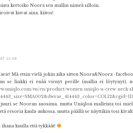
sta kertoiko Noora sen mallin nimeä silloin.
roivat kuvat aina, kiitos!
 AT 12:48
rie! Mä etsin vielä jokin aika sitten Noora&Noora -facebo
an se linkki ei enää vienyt perille (mallia ei löytynyt), 
ww.uniqlo.com/eu/en/product/women-uniqlo-u-crew-neck-sho
4443_size=SMA002&dwvar_414443_color=COL12&cgid=IDs
juuri se Nooran suosima, mutta Uniqlon malleista toi miellyt
etä resoria kaula-aukossa, mutta päällä se näyttikin tosi kivalt
, ihana kuulla että tykkäät!