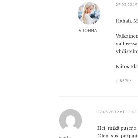
27.05.2019
Hahah, Mö
JONNA
Valkoinen
vaiheessa
yhdistel
Kiitos Ida
REPLY
27.05.2019 AT 12:42
Hei, mikä pusero s
Olen siis perjan
marie