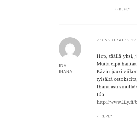
REPLY
27.05.2019 AT 12:19
Hep, täällä yksi,
Mutta eipä haittaa 
IDA
Kävin juuri viiko
IHANA
tylsältä ostokselt
Ihana asu sinulla!
Ida
http://www.lily.fi
REPLY