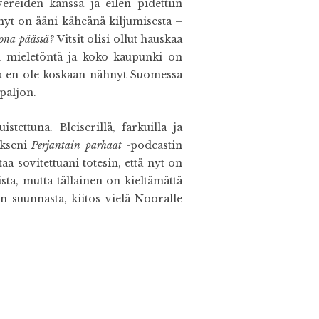
vereiden kanssa ja eilen pidettiin
nyt on ääni käheänä kiljumisesta –
tona päässä?
Vitsit olisi ollut hauskaa
an mieletöntä ja koko kaupunki on
 ja en ole koskaan nähnyt Suomessa
paljon.
tettuna. Bleiserillä, farkuilla ja
akseni
Perjantain parhaat
-podcastin
a sovitettuani totesin, että nyt on
sta, mutta tällainen on kieltämättä
in suunnasta, kiitos vielä Nooralle