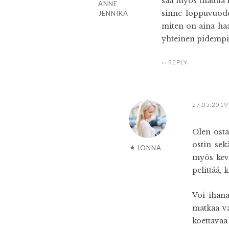
saa myös tilattua
ANNE
sinne loppuvuodes
JENNIKA
miten on aina haa
yhteinen pidempi
REPLY
27.05.2019
Olen osta
ostin sek
JONNA
myös kevy
pelittää, k
Voi ihana
matkaa va
koettava