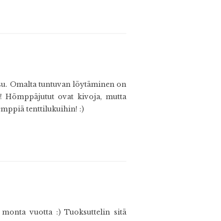
oksu. Omalta tuntuvan löytäminen on
si! Hömppäjutut ovat kivoja, mutta
mppiä tenttilukuihin! :)
onta vuotta :) Tuoksuttelin sitä