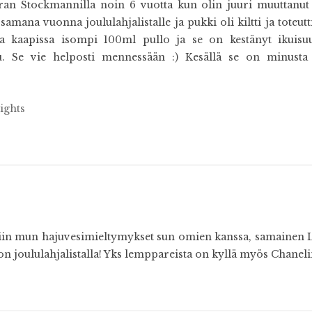
an Stockmannilla noin 6 vuotta kun olin juuri muuttanut H
samana vuonna joululahjalistalle ja pukki oli kiltti ja toteutt
 kaapissa isompi 100ml pullo ja se on kestänyt ikuis
. Se vie helposti mennessään :) Kesällä se on minusta l
ights
in mun hajuvesimieltymykset sun omien kanssa, samainen La
 joululahjalistalla! Yks lemppareista on kyllä myös Chanelin