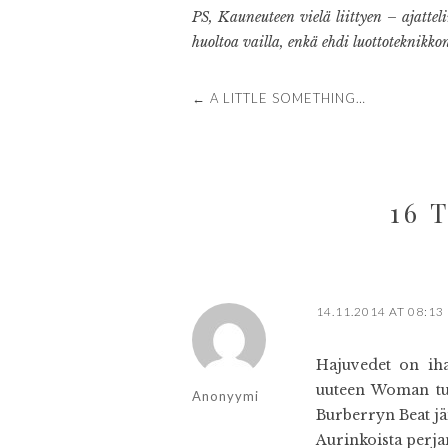
PS, Kauneuteen vielä liittyen – ajattel
huoltoa vailla, enkä ehdi luottoteknikkoni
POST
←
A LITTLE SOMETHING…
NAVIGATION
16 
14.11.2014 AT 08:13
Hajuvedet on iha
uuteen Woman tuok
Anonyymi
Burberryn Beat jä
Aurinkoista perjan