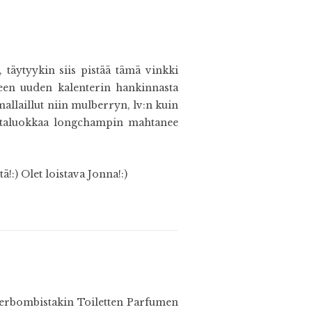
täytyykin siis pistää tämä vinkki
ineen uuden kalenterin hankinnasta
mallaillut niin mulberryn, lv:n kuin
hintaluokkaa longchampin mahtanee
!:) Olet loistava Jonna!:)
lowerbombistakin Toiletten Parfumen