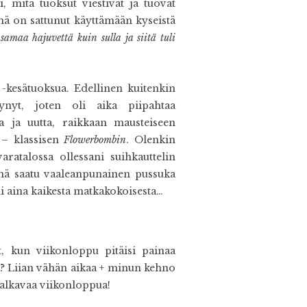
 mitä tuoksut viestivät ja tuovat
mä on sattunut käyttämään kyseistä
 samaa hajuvettä kuin sulla ja siitä tuli
-kesätuoksua. Edellinen kuitenkin
ynyt, joten oli aika piipahtaa
a ja uutta, raikkaan mausteiseen
a
– klassisen
Flowerbombin
. Olenkin
aratalossa ollessani suihkauttelin
senä saatu vaaleanpunainen pussuka
 aina kaikesta matkakokoisesta…
, kun viikonloppu pitäisi painaa
än? Liian vähän aikaa + minun kehno
 alkavaa viikonloppua!