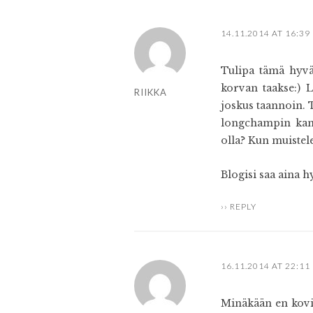
14.11.2014 AT 16:39
Tulipa tämä hyvä
korvan taakse:) L
RIIKKA
joskus taannoin. T
longchampin kans
olla? Kun muistelen
Blogisi saa aina h
REPLY
16.11.2014 AT 22:11
Minäkään en kovin