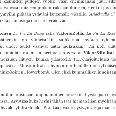
n kauniiden pullojen vuoksi, vaan enemmänkin juuri siksi,
la vahvasti mieleen jonkun rakkaan ihmisen, etenkin jos tä
myilin pitkään ystäväni laittamalle viestille:
“Asiakkaalla oli
nteita ja muistoja tuoksut herättävät.
cômen
La Vie Est Belleä
sekä
Viktor&Rolfin
La Vie En Rose
mäinenkin on viimeistäkin suihkaisua myöten tyhjent
än uudet tuulet vaativat uutta tuoksuakin? Tai noh, uutt
in nimittäin ostamaan perinteisen version
Viktor&Rolfist
oksuun liittyen, kuinka yläasteella TET-harjoittelussa tav
yöpäiväksi. Muiston lisäksi hymyn tuo huulille tuo kylkiäi
ä minkokoinen Flowerbomb. Olen ehkä kummallisen innoissani
ilmoihin toisinaan uppoutuminen tekeekin hyvää juuri nyt
parissa… Arvatkaa kuka heräsi tähän taas hieman liian myöhä
 hyvältä yhdistelmältä! Pistäkää peukut pystyyn siis ja ihanaa