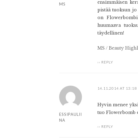
ensimmäisen kerr
MS
pistää tuoksun jo 
on Flowerbombia
huumaava tuoksu
täydellinen!
MS / Beauty Highl
REPLY
14.11.2014 AT 13:18
Hyvin menee yksi
tuo Flowerbomb on
ESSIPAULII
NA
REPLY