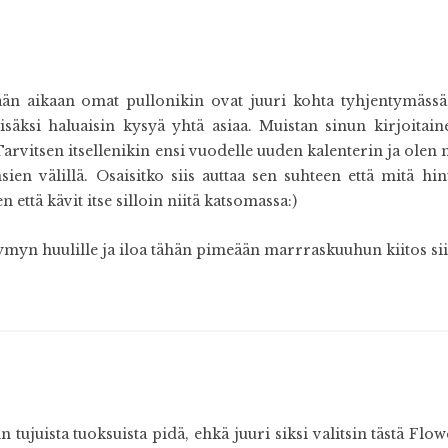
än aikaan omat pullonikin ovat juuri kohta tyhjentymässä, 
isäksi haluaisin kysyä yhtä asiaa. Muistan sinun kirjoita
arvitsen itsellenikin ensi vuodelle uuden kalenterin ja olen 
ien välillä. Osaisitko siis auttaa sen suhteen että mitä 
 että kävit itse silloin niitä katsomassa:)
ymyn huulille ja iloa tähän pimeään marrraskuuhun kiitos siitä
 tujuista tuoksuista pidä, ehkä juuri siksi valitsin tästä F