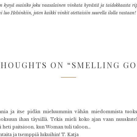
in kysyä osaisiko joku vaasalainen vinkata hyvästä ja taidokkaasta ri
 luo Helsinkiin, joten kaikki vinkit otettaisiin suurella ilolla vastaan!
THOUGHTS ON “
SMELLING G
nia ja itse pidän mieluummin vähän miedommista tuoksui
suun ihan täysillä. Tekis mieli koko ajan vaan nuuskutell
i heti paitsioon, kun Woman tuli taloon…
taita ja tsemppiä lukuihin! T. Katja