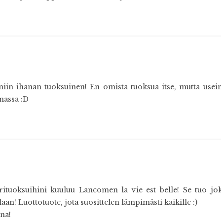
in ihanan tuoksuinen! En omista tuoksua itse, mutta usein
massa :D
ituoksuihini kuuluu Lancomen la vie est belle! Se tuo j
aan! Luottotuote, jota suosittelen lämpimästi kaikille :)
na!