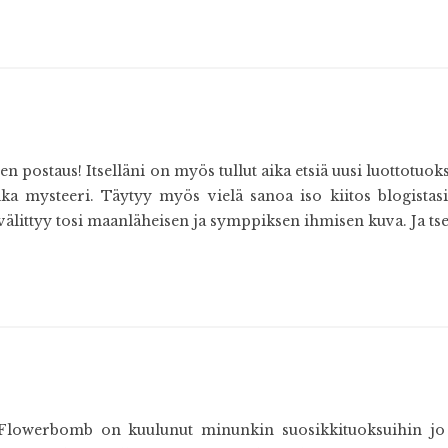
en postaus! Itselläni on myös tullut aika etsiä uusi luottotu
ika mysteeri. Täytyy myös vielä sanoa iso kiitos blogista
välittyy tosi maanläheisen ja symppiksen ihmisen kuva. Ja tse
Flowerbomb on kuulunut minunkin suosikkituoksuihin jo m