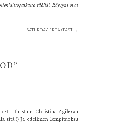
psienlaittopaikasta täällä? Räpsyni ovat
SATURDAY BREAKFAST
→
OOD
”
sta. Ihastuin Christina Agileran
a sitä:)) Ja edellinen lempituoksu