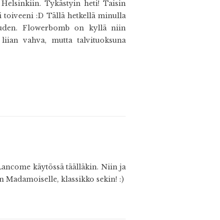
elsinkiin. Tykästyin heti! Taisin
i toiveeni :D Tällä hetkellä minulla
uuden. Flowerbomb on kyllä niin
iian vahva, mutta talvituoksuna
ncome käytössä täälläkin. Niin ja
 Madamoiselle, klassikko sekin! :)