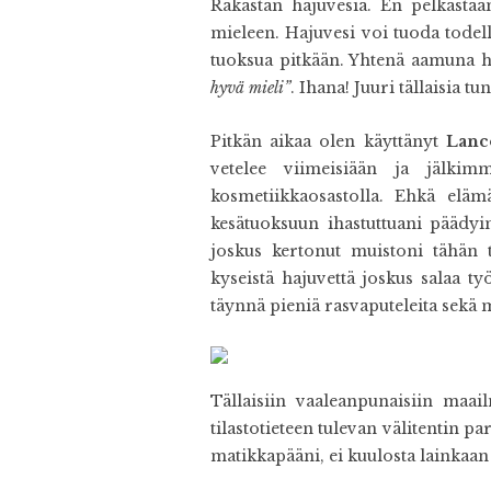
Rakastan hajuvesiä. En pelkästää
mieleen. Hajuvesi voi tuoda todel
tuoksua pitkään. Yhtenä aamuna hy
hyvä mieli”
. Ihana! Juuri tällaisia tu
Pitkän aikaa olen käyttänyt
Lan
vetelee viimeisiään ja jälkim
kosmetiikkaosastolla. Ehkä eläm
kesätuoksuun ihastuttuani päädy
joskus kertonut muistoni tähän tu
kyseistä hajuvettä joskus salaa t
täynnä pieniä rasvaputeleita sek
Tällaisiin vaaleanpunaisiin maa
tilastotieteen tulevan välitentin 
matikkapääni, ei kuulosta lainkaan