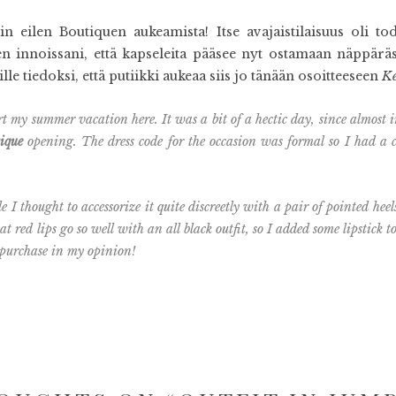
ttiin eilen Boutiquen aukeamista! Itse avajaistilaisuus oli to
innoissani, että kapseleita pääsee nyt ostamaan näppäräst
ille tiedoksi, että putiikki aukeaa siis jo tänään osoitteeseen
Ke
art my summer vacation here. It was a bit of a hectic day, since almost
tique
opening. The dress code for the occasion was formal so I had a
e I thought to accessorize it quite discreetly with a pair of pointed hee
t red lips go so well with an all black outfit, so I added some lipstick 
t purchase in my opinion!