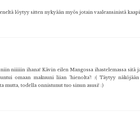
eneltä löytyy sitten nykyään myös jotain vaaleansinistä kaapis
niin niiiiin ihana! Kävin eilen Mangossa ihastelemassa sitä j
tuntui omaan makuuni liian 'hienolta'! :( Täytyy näköjään 
a mutta, todella onnistunut tuo sinun asusi! :)