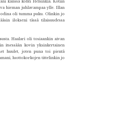
väni kanssa kohti Helsinkiä. Kotiin
tava hieman juhlavampaa ylle. Illan
oodina oli tumma puku. Olinkin jo
ääsin ilokseni tässä tilaisuudessa
sta. Haalari oli tosiaankin aivan
kin itsessään kovin yksinkertainen
et huulet, joten puna toi pientä
tamani, luottokorkojen tittelinkin jo