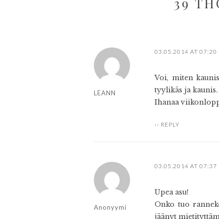
39 TH
03.05.2014 AT 07:20
Voi, miten kaunis
tyylikäs ja kaunis.
LEANN
Ihanaa viikonlopp
REPLY
03.05.2014 AT 07:37
Upea asu!
Onko tuo ranneko
Anonyymi
jäänyt mietityttä