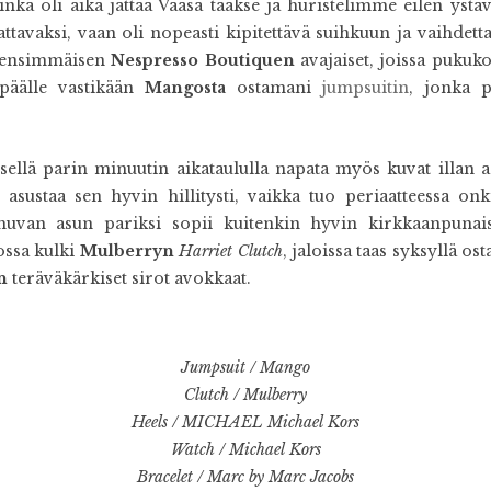
nka oli aika jättää Vaasa taakse ja huristelimme eilen ystä
attavaksi, vaan oli nopeasti kipitettävä suihkuun ja vaihdet
n ensimmäisen
Nespresso Boutiquen
avajaiset, joissa pukuk
 päälle vastikään
Mangosta
ostamani
jumpsuitin
, jonka p
lä parin minuutin aikataululla napata myös kuvat illan asu
aa asustaa sen hyvin hillitysti, vaikka tuo periaatteessa on
uvan asun pariksi sopii kuitenkin hyvin kirkkaanpunais
ossa kulki
Mulberryn
Harriet Clutch
, jaloissa taas syksyllä os
n
teräväkärkiset sirot avokkaat.
Jumpsuit / Mango
Clutch / Mulberry
Heels / MICHAEL Michael Kors
Watch / Michael Kors
Bracelet / Marc by Marc Jacobs