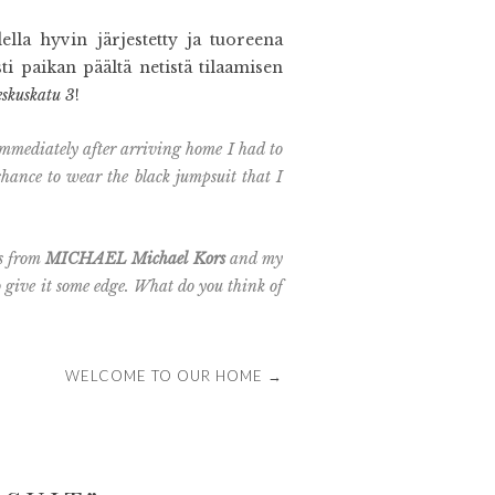
della hyvin järjestetty ja tuoreena
i paikan päältä netistä tilaamisen
skuskatu 3
!
 immediately after arriving home I had to
 chance to wear
the black jumpsuit
that I
ls from
MICHAEL Michael Kors
and my
to give it some edge. What do you think of
WELCOME TO OUR HOME
→