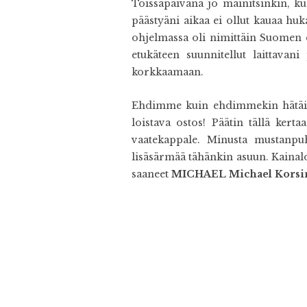
Toissapäivänä jo mainitsinkin, kui
päästyäni aikaa ei ollut kauaa huk
ohjelmassa oli nimittäin Suome
etukäteen suunnitellut laittavani
korkkaamaan.
Ehdimme kuin ehdimmekin hätäisel
loistava ostos! Päätin tällä kert
vaatekappale. Minusta mustanpuh
lisäsärmää tähänkin asuun. Kainal
saaneet
MICHAEL Michael Korsi