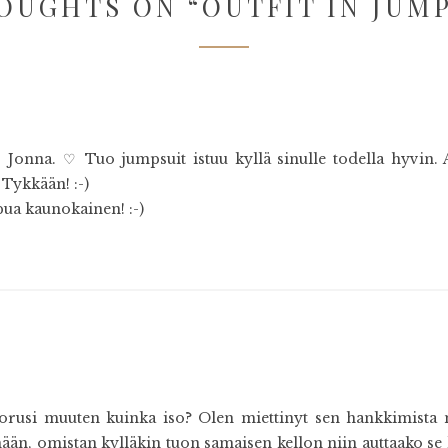
OUGHTS ON “
OUTFIT IN JUM
 Jonna. ♡ Tuo jumpsuit istuu kyllä sinulle todella hyvin.
 Tykkään! :-)
ua kaunokainen! :-)
rusi muuten kuinka iso? Olen miettinyt sen hankkimista 
mään, omistan kylläkin tuon samaisen kellon niin auttaako s