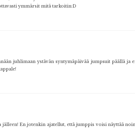
ottavasti ymmärsit mitä tarkoitin:D
nään juhlimaan ystävän syntymäpäivää jumpsuit päällä ja eri
appale!
älleen! En jotenkin ajatellut, että jumppis voisi näyttää noi