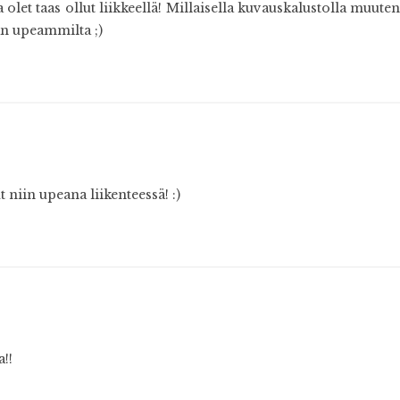
olet taas ollut liikkeellä! Millaisella kuvauskalustolla muut
an upeammilta ;)
t niin upeana liikenteessä! :)
a!!