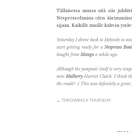
Tällaisessa asussa sitä siis juhli
Nespressofanina olen äärimmäisen 
sijaan. Kaikille muille kahvin ystäv
Yesterday I drove back to Helsinki to st
start getting ready for a
Nespresso Bou
bought from
Mango
a while ago.
Although the jumpsuit itself is very simpl
new
Mulberry
Harriet Clutch. I think tha
the result? :) This was definitely a grea
POST
←
THROWBACK THURSDAY
NAVIGATION