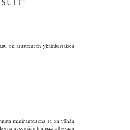
PSUIT
”
 Aau on asusteineen ykainkertaisen
mutta miniranteisena se on vähän
e korua pysymään kädessä ollessaan